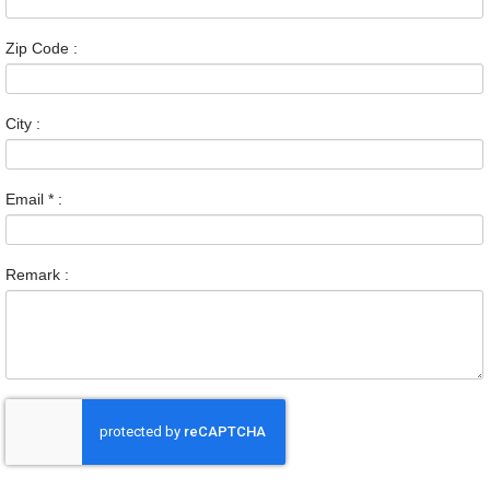
Zip Code :
City :
Email
*
:
Remark :