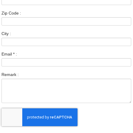
Zip Code :
City :
Email
*
:
Remark :